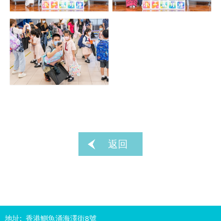
返回
地址: 香港鰂魚涌海澤街8號