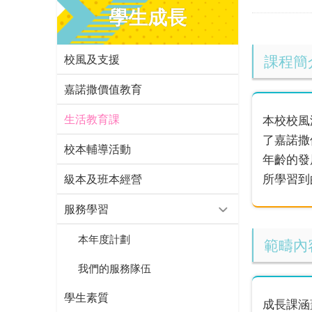
學生成長
校風及支援
課程簡
嘉諾撒價值教育
生活教育課
本校校風
了嘉諾撒
校本輔導活動
年齡的發
所學習到
級本及班本經營
服務學習
本年度計劃
範疇內
我們的服務隊伍
學生素質
成長課涵