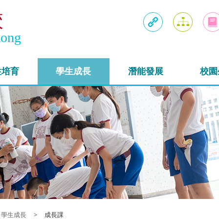
校
Kong
連結
網頁地圖
入學
性培育
學生成長
潛能發展
校園
學生成長
>
成長課