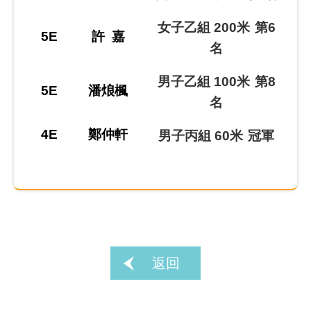
女子乙組
200
米
第
6
5E
許
嘉
名
男子乙組
100
米
第
8
5E
潘烺楓
名
4E
鄭仲軒
男子丙組
60
米
冠軍
返回