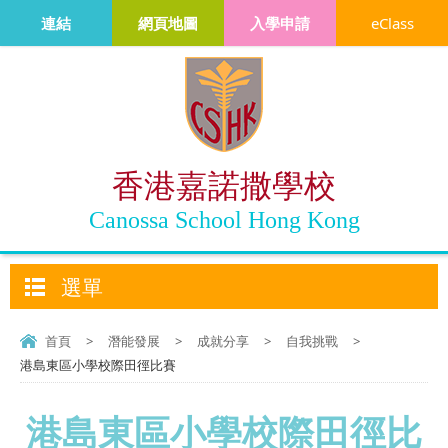
連結
網頁地圖
入學申請
eClass
香港嘉諾撒學校
Canossa School Hong Kong
選單
首頁
>
潛能發展
>
成就分享
>
自我挑戰
>
港島東區小學校際田徑比賽
港島東區小學校際田徑比