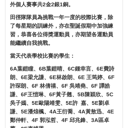
外個人賽事共2金2銀1銅。
田徑隊隊員為挑戰一年一度的校際比賽，除
了每星期的訓練外，亦在聖誕假期中加強練
習，恭喜各位得獎運動員，亦期望各運動員
能繼續自我挑戰。
當天代表學校比賽的學生：
6A葉鎧瞳、6B葉鎧晴、6C鍾幸言、6E費詩
朗、6E梁允謙、6E林啟朗、6E 王筠婷、6F
許琛朗、6F 林倩禧、6F 吳靖堯、6F 譚皓
謙、6F王愷琳、6F黃子翹、5B陳穎欣、5C
吳子嫣、5E歐陽靖雯、5E許 嘉、5E劉卓
謙、5E潘烺楓、4A王衍喬、4A黃敖迅、4E
鄭仲軒、4F 郭泓哲、4F 邱兆鋒、3A區卓