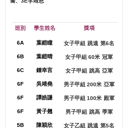
蕎、3E李靖恩
班別
學生姓名
獎項
6A
葉鎧瞳
女子甲組
跳遠
第
6
名
6B
葉鎧晴
女子甲組
60
米
冠軍
6C
鍾幸言
女子甲組
跳高
亞軍
6F
吳靖堯
男子甲組
200
米
亞軍
6F
譚皓謙
男子甲組
100
米
殿軍
6F
黃子翹
男子甲組
跳高
季軍
5B
陳穎欣
女子乙組
跳遠
第
5
名