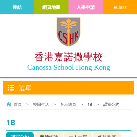
連結
網頁地圖
入學申請
eClass
香港嘉諾撒學校
Canossa School Hong Kong
選單
首頁
>
校園生活
>
各班網頁
>
1B
>
課室公約
1B
課室公約
老師的話
一人一職
作品欣賞