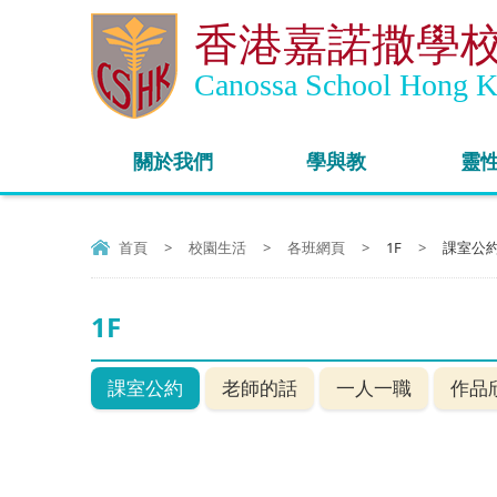
香港嘉諾撒學
Canossa School Hong 
關於我們
學與教
靈
首頁
>
校園生活
>
各班網頁
>
1F
>
課室公
1F
課室公約
老師的話
一人一職
作品