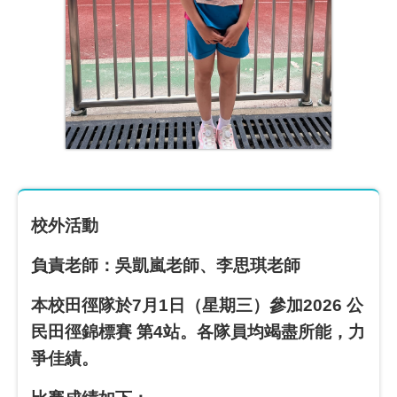
校外活動
負責老師：吳凱嵐老師、李思琪老師
本校田徑隊於7月1日（星期三）參加2026 公
民田徑錦標賽 第4站。各隊員均竭盡所能，力
爭佳績。