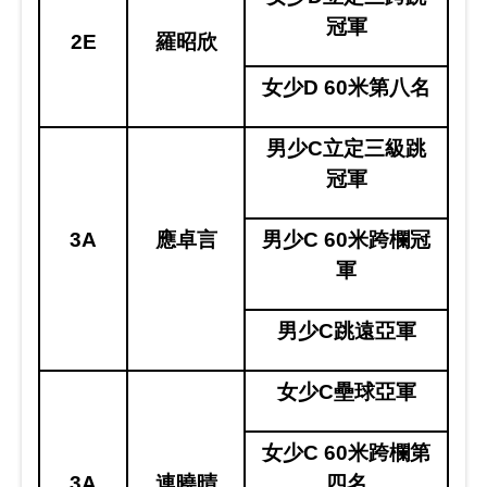
冠軍
2E
羅昭欣
女少
D 60
米第八名
男少
C
立定三級跳
冠軍
3A
應卓言
男少
C 60
米跨欄冠
軍
男少
C
跳遠亞軍
女少
C
壘球亞軍
女少
C 60
米跨欄第
3A
連曉晴
四名