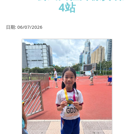
4站
日期:
06/07/2026