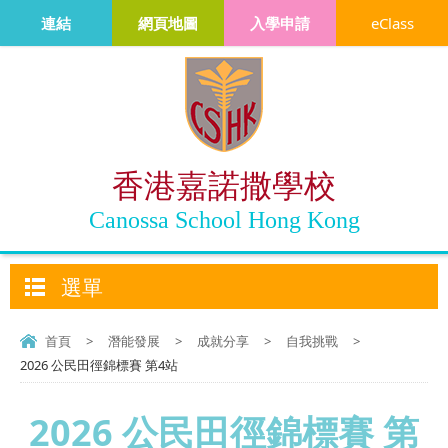
連結
網頁地圖
入學申請
eClass
香港嘉諾撒學校
Canossa School Hong Kong
選單
首頁
>
潛能發展
>
成就分享
>
自我挑戰
>
2026 公民田徑錦標賽 第4站
2026 公民田徑錦標賽 第