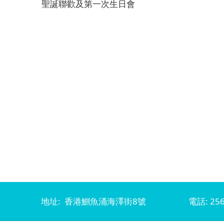
聖誕聯歡及第一次生日會
地址: 香港鰂魚涌海澤街8號
電話: 256