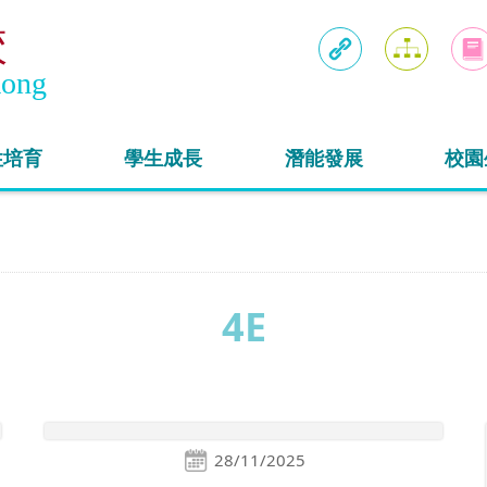
校
Kong
連結
網頁地圖
入學
性培育
學生成長
潛能發展
校園
4E
28/11/2025