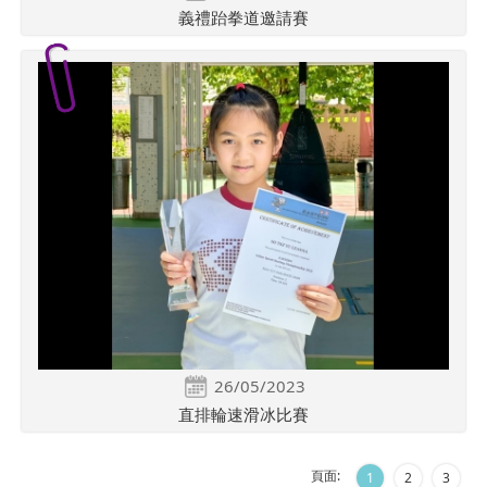
義禮跆拳道邀請賽
26/05/2023
直排輪速滑冰比賽
頁面:
1
2
3